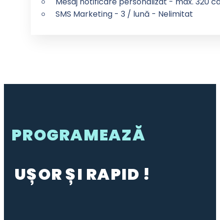
Mesaj notificare personalizat - max. 320 car
SMS Marketing - 3 / lună - Nelimitat
PROGRAMEAZĂ
UȘOR ȘI RAPID !