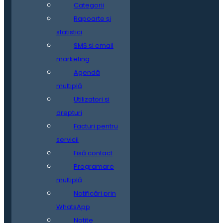
Categorii
Rapoarte și
statistici
SMS și email
marketing
Agendă
multiplă
Utilizatori și
drepturi
Facturi pentru
servicii
Fisă contact
Programare
multiplă
Notificări prin
WhatsApp
Notițe