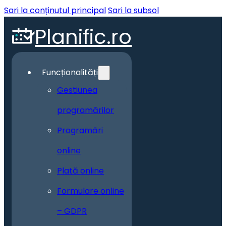
Sari la conținutul principal
Sari la subsol
Planific.ro
Funcționalități
Gestiunea
programărilor
Programări
online
Plată online
Formulare online
– GDPR