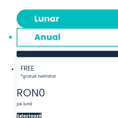
Lunar
Anual
FREE
*gratuit nelimitat
RON
0
pe lună
Selectează