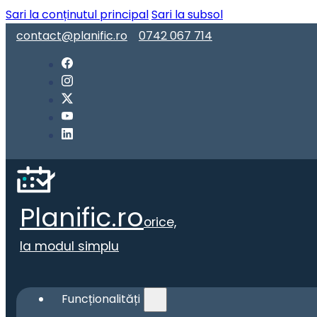
Sari la conținutul principal
Sari la subsol
contact@planific.ro
0742 067 714
Planific.ro
orice,
la modul simplu
Funcționalități