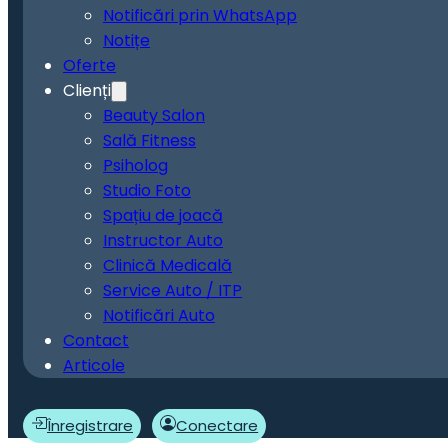
Notificări prin WhatsApp
Notițe
Oferte
Clienți
Beauty Salon
Sală Fitness
Psiholog
Studio Foto
Spațiu de joacă
Instructor Auto
Clinică Medicală
Service Auto / ITP
Notificări Auto
Contact
Articole
Înregistrare
Conectare