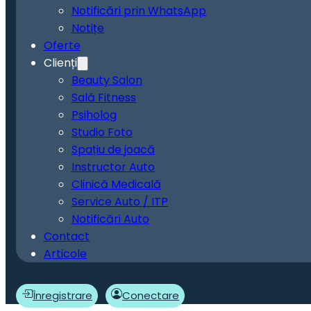
Notificări prin WhatsApp
Notițe
Oferte
Clienți
Beauty Salon
Sală Fitness
Psiholog
Studio Foto
Spațiu de joacă
Instructor Auto
Clinică Medicală
Service Auto / ITP
Notificări Auto
Contact
Articole
Înregistrare
Conectare