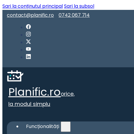
Sari la conținutul principal
Sari la subsol
contact@planific.ro
0742 067 714
Planific.ro
orice,
la modul simplu
Funcționalități