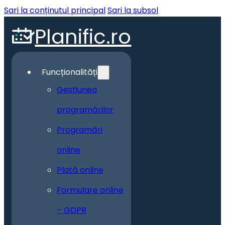
Sari la conținutul principal
Sari la subsol
Planific.ro
Funcționalități
Gestiunea
programărilor
Programări
online
Plată online
Formulare online
– GDPR