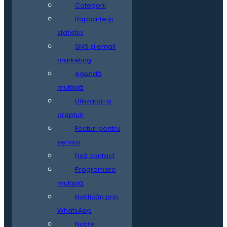
Categorii
Rapoarte și
statistici
SMS și email
marketing
Agendă
multiplă
Utilizatori și
drepturi
Facturi pentru
servicii
Fisă contact
Programare
multiplă
Notificări prin
WhatsApp
Notițe