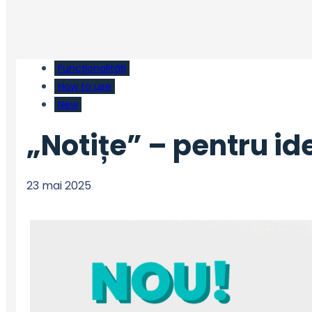
Funcționalități
How to use
New
„Notițe” – pentru idei
23 mai 2025