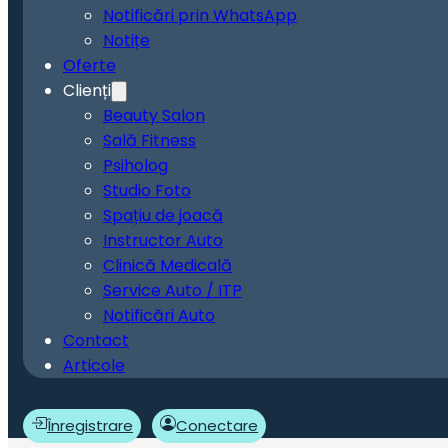
Notificări prin WhatsApp
Notițe
Oferte
Clienți
Beauty Salon
Sală Fitness
Psiholog
Studio Foto
Spațiu de joacă
Instructor Auto
Clinică Medicală
Service Auto / ITP
Notificări Auto
Contact
Articole
Înregistrare
Conectare