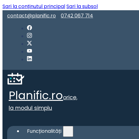
Sari la conținutul principal
Sari la subsol
contact@planific.ro
0742 067 714
Planific.ro
orice,
la modul simplu
Funcționalități